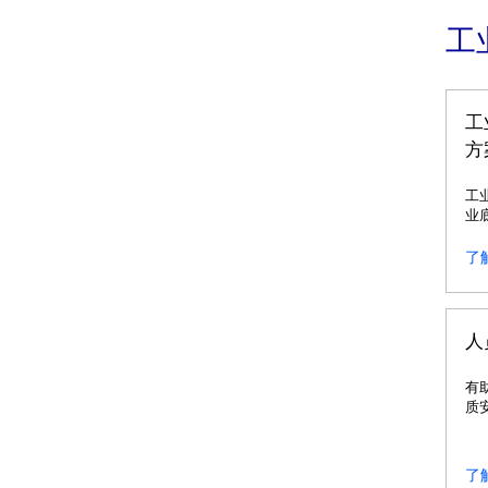
工
工
方
工
业
制
监
了
人
有
质
了