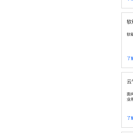
软
软
了
云
面
业
务
数
器
了
资
应
资