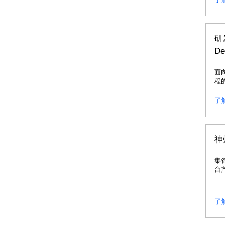
研
De
面
程
了
神
集
台
一
了