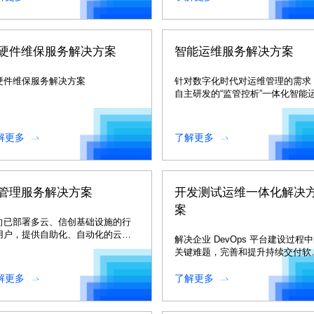
硬件维保服务解决方案
智能运维服务解决方案
硬件维保服务解决方案
针对数字化时代对运维管理的需求
自主研发的“监管控析”一体化智能
解决方案。
解更多
了解更多
管理服务解决方案
开发测试运维一体化解决
案
向已部署多云、信创基础设施的行
用户，提供自助化、自动化的云服
解决企业 DevOps 平台建设过程
快速交付服务。管理企业内部多个
关键难题，完善和提升持续交付软
据中心的物理、虚拟资源，以及容
和 IT 服务的能力，有效的支撑和
、私有云、公有云资源，并对以上
业务的发展。
解更多
了解更多
源进行混合编排，提供基础软件和
用软件的自动化部署服务，以及云
源的全生命周期管理。