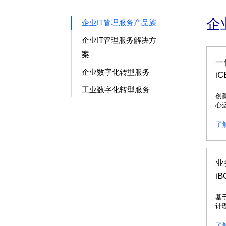
企
企业IT管理服务产品族
企业IT管理服务解决方
案
一
企业数字化转型服务
iC
工业数字化转型服务
创
心
集
智
了
业
i
基
计
台
了