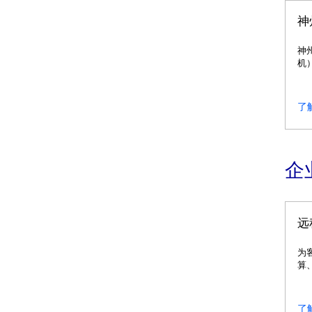
神
神
机
权（
（A
（
了
统
企
远
为
算
沿
创
了