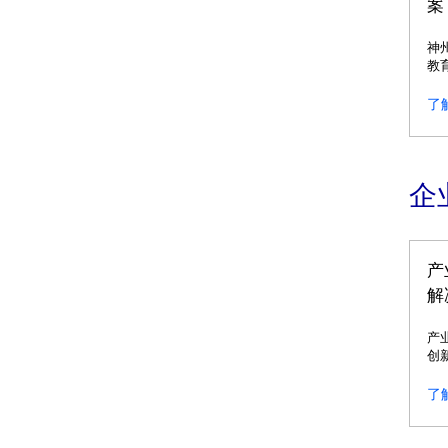
案
神
教
户
务
了
企
产
解
产
创
造
了