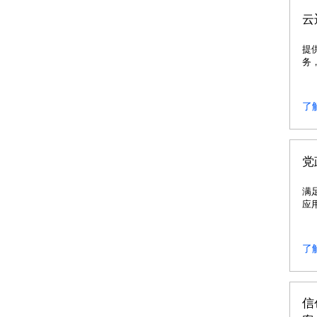
云
提
务
移
了
党
满
应
户
了
信