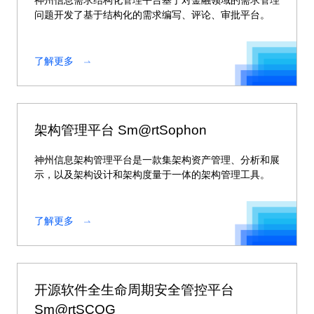
神州信息需求结构化管理平台基于对金融领域的需求管理
问题开发了基于结构化的需求编写、评论、审批平台。
了解更多
架构管理平台 Sm@rtSophon
神州信息架构管理平台是一款集架构资产管理、分析和展
示，以及架构设计和架构度量于一体的架构管理工具。
了解更多
开源软件全生命周期安全管控平台
Sm@rtSCOG