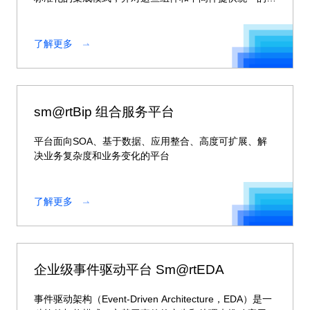
理能力。
了解更多
sm@rtBip 组合服务平台
平台面向SOA、基于数据、应用整合、高度可扩展、解
决业务复杂度和业务变化的平台
了解更多
企业级事件驱动平台 Sm@rtEDA
事件驱动架构（Event-Driven Architecture，EDA）是一