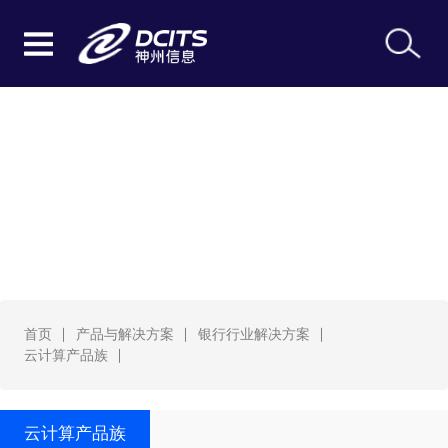
云计算产品族
首页
产品与解决方案
银行行业解决方案
云计算产品族
云计算产品族