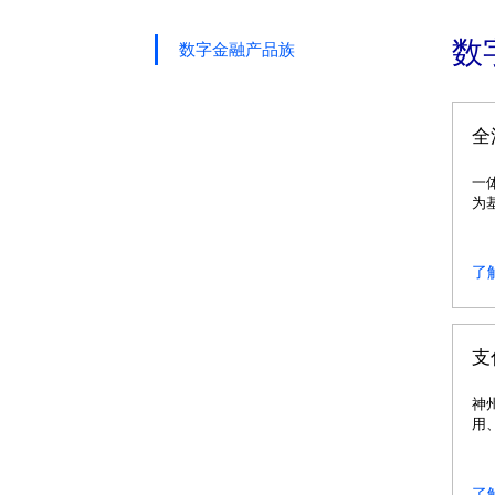
数
数字金融产品族
全
一
为
了
支
神
用
了