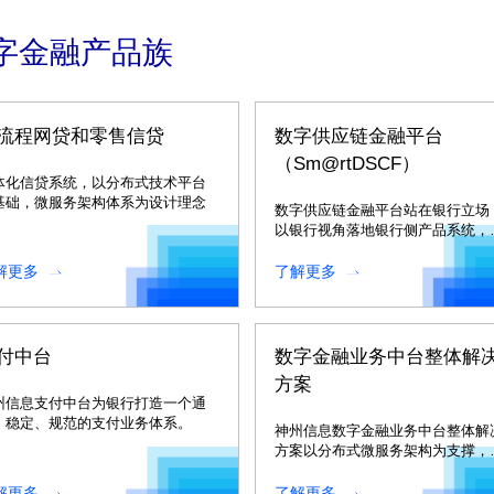
字金融产品族
流程网贷和零售信贷
数字供应链金融平台
（Sm@rtDSCF）
体化信贷系统，以分布式技术平台
基础，微服务架构体系为设计理念
数字供应链金融平台站在银行立场
以银行视角落地银行侧产品系统，
助银行踏实建立与场景的敏捷业务
接能力。
解更多
了解更多
付中台
数字金融业务中台整体解
方案
州信息支付中台为银行打造一个通
、稳定、规范的支付业务体系。
神州信息数字金融业务中台整体解
方案以分布式微服务架构为支撑，
供全面的中台业务能力。
解更多
了解更多