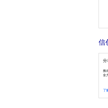
信
分
推
全
了