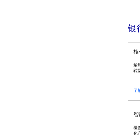
银
核
聚
转
了
智
覆
化