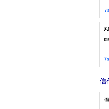
了
风
提
了
信
适