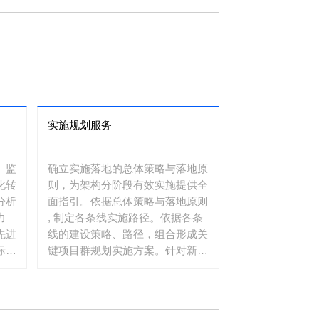
实施规划服务
、监
确立实施落地的总体策略与落地原
化转
则，为架构分阶段有效实施提供全
分析
面指引。依据总体策略与落地原则
力
, 制定各条线实施路径。依据各条
先进
线的建设策略、路径，组合形成关
际
键项目群规划实施方案。针对新建
，并
及重构系统，规划关键应用系统的
进的
落地实施方案。在关键系统群实施
围绕
落地过程中，神州信息提供专家进
告基
行指导，保障架构的有效落地，并