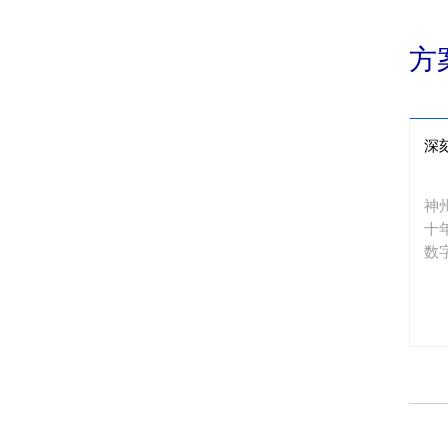
方
深
神
十
数