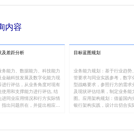
询内容
状及差距分析
目标蓝图规划
业务能力、数据能力、科技能力
业务能力规划：基于行业趋势
及金融科技发展及数字化能力现
管要求与同业实践参考，数字
等进行评估，从业务角度对现有
型战略要求，参照行方的需求
统使用和支撑能力进行评估, 结
及现状评估结果，制定业务能
先进同业应用情况和行方实际情
图。应用架构规划：借鉴国内
，指出问题所在，并提出相应的
银行架构实践，设计出切合实
标架构优化方向。
的、具有可操作性的应用架构
提供对现有应用系统完善和改
策略和措施。数据架构规划：
数据条线工作，在现状评估报