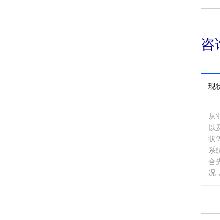
咨
现
从
以
状
系
合
况
目