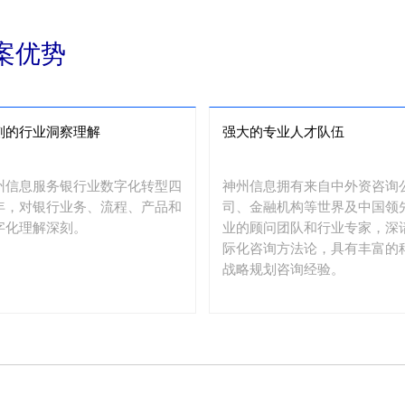
础上，建立目标数据架构蓝图
术架构规划：规划符合行方中
案优势
发展，能快速响应业务需求的
和运维支撑体系，规划符合监
求及业务连续性要求的“两地三
心”容灾等技术架构。科技治理
刻的行业洞察理解
强大的专业人才队伍
划：根据信息科技战略定位，
企业架构，对信息科技治理体
行优化设计。对科技需要重点
州信息服务银行业数字化转型四
神州信息拥有来自中外资咨询
的项目进行深度研究探讨，对
年，对银行业务、流程、产品和
司、金融机构等世界及中国领
项目提供专题咨询服务，形成
字化理解深刻。
业的顾问团队和行业专家，深
专题方案。
际化咨询方法论，具有丰富的
战略规划咨询经验。