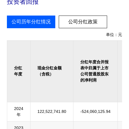
投资者回报
公司历年分红情况
公司分红政策
单位：元
占
报
归
分红年度合并报
上
分红
现金分红金额
表中归属于上市
司
年度
（含税）
公司普通股股东
股
的净利润
的
润
率
2024
122,522,741.80
-524,060,125.94
-
年
2023