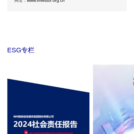
网址：
www.investor.org.cn
ESG专栏