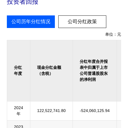
投资者回报
公司历年分红情况
公司分红政策
单位：元
占
报
归
分红年度合并报
上
分红
现金分红金额
表中归属于上市
司
年度
（含税）
公司普通股股东
股
的净利润
的
润
率
2024
122,522,741.80
-524,060,125.94
-
年
2023