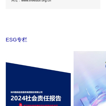
网址：
www.investor.org.cn
ESG专栏