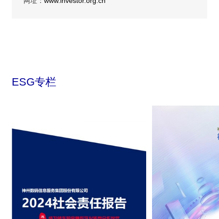
网址：
www.investor.org.cn
ESG专栏