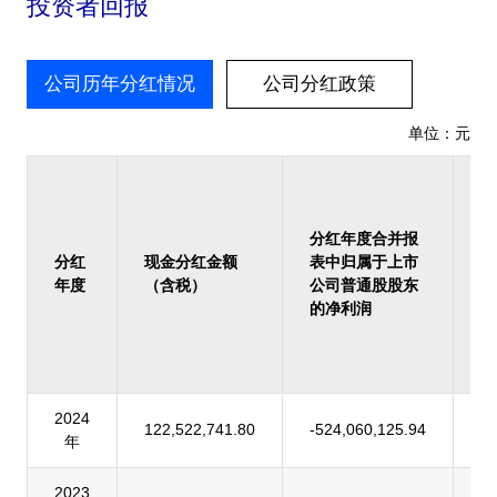
投资者回报
公司历年分红情况
公司分红政策
单位：元
占
报
归
分红年度合并报
上
分红
现金分红金额
表中归属于上市
司
年度
（含税）
公司普通股股东
股
的净利润
的
润
率
2024
122,522,741.80
-524,060,125.94
-
年
2023