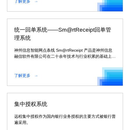
了解更多
统一回单系统——Sm@rtReceipt回单管
理系统
神州信息智能网点条线 Sm@rtReceipt 产品是神州信息
融信软件有限公司在二十余年技术与行业积累的基础上自
主研发的一套统一回单系统，支持多种回单渠道灵活接
入、具备完善信息安全机制，提供全行级的统一单据管
理。
了解更多
集中授权系统
远程集中授权作为国内银行业务授权的主要方式被银行普
遍采用。