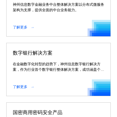
神州信息数字金融业务中台整体解决方案以分布式微服务
架构为支撑，提供全面的中台业务能力。
了解更多
数字银行解决方案
在金融数字化转型的趋势下，神州信息数字银行解决方
案，作为行业首个数字银行整体解决方案，成功涵盖个人
手机银行、个人网银、企业手机银行、企业网银、交易银
行、企业服务门户、微信银行 、远程银行、移动展业等
银行全渠道系统，实现全流程、全渠道、全服务的整体化
了解更多
打通，为银行全方位的数字银行金融服务体系建设提供帮
助。
国密商用密码安全产品