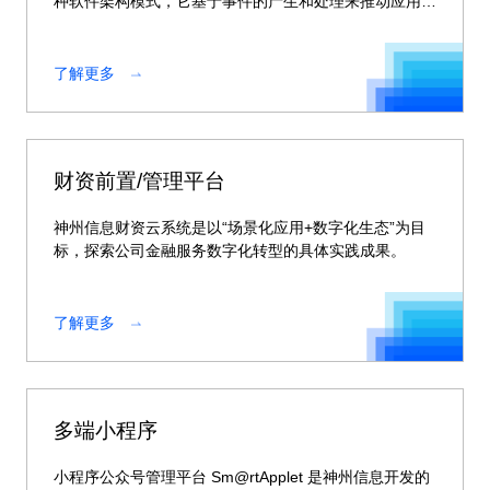
种软件架构模式，它基于事件的产生和处理来推动应用程
序的执行流程。Sm@rtEDA事件驱动平台作为事件驱动
架构落地支撑平台，实现事件开发、事件发布和运行监控
等事件管控和治理能力
了解更多
财资前置/管理平台
神州信息财资云系统是以“场景化应用+数字化生态”为目
标，探索公司金融服务数字化转型的具体实践成果。
了解更多
多端小程序
小程序公众号管理平台 Sm@rtApplet 是神州信息开发的