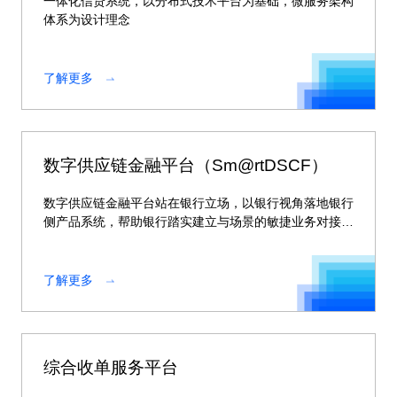
一体化信贷系统，以分布式技术平台为基础，微服务架构
体系为设计理念
了解更多
数字供应链金融平台（Sm@rtDSCF）
数字供应链金融平台站在银行立场，以银行视角落地银行
侧产品系统，帮助银行踏实建立与场景的敏捷业务对接能
力，同时可与神州信息场景侧产品有效协同，共同协助银
行完整建立场景金融业务闭环，为银行获得更佳的行业口
碑和更强市场竞争力。
了解更多
综合收单服务平台