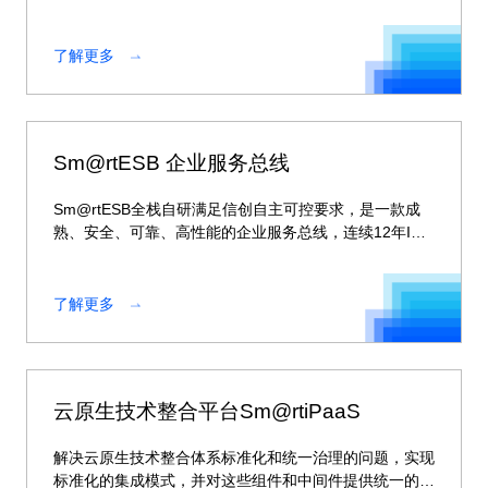
通过建设企业级微服务平台形成企业级云化、标准化、自
动化、智能化的自主可控、安全可靠的多模一体化集成解
决方案。 通过基础平台建设，可以为云上、云下系统，
了解更多
新建核心系统及外围系统等不同异构系统提供统一的桥梁
与通道，实现新核心对外提供服务的接口适配，实现各系
统间的交互。
Sm@rtESB 企业服务总线
Sm@rtESB全栈自研满足信创自主可控要求，是一款成
熟、安全、可靠、高性能的企业服务总线，连续12年IDC
市场排名第一。
了解更多
云原生技术整合平台Sm@rtiPaaS
解决云原生技术整合体系标准化和统一治理的问题，实现
标准化的集成模式，并对这些组件和中间件提供统一的治