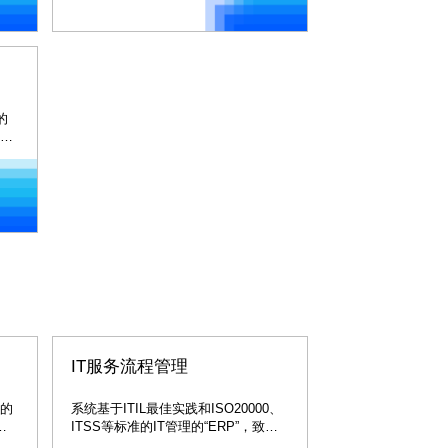
 的
云和
容
业务
IT服务流程管理
求的
系统基于ITIL最佳实践和ISO20000、
运
ITSS等标准的IT管理的“ERP”，致力
规
于帮助金融、政府、大中型企业等行