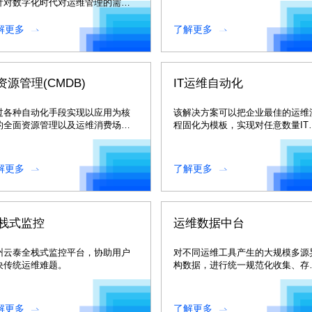
针对数字化时代对运维管理的需
划成果落地到IT运维体系中。
，自主研发的“监管控析”一体化智能
维解决方案。
解更多
了解更多
T资源管理(CMDB)
IT运维自动化
过各种自动化手段实现以应用为核
该解决方案可以把企业最佳的运维
的全面资源管理以及运维消费场景
程固化为模板，实现对任意数量IT
享，支撑数据驱动的智能化运维新
源的批量标准化执行
式，还能为人行监管等提供高质量
上报数据。
解更多
了解更多
栈式监控
运维数据中台
州云泰全栈式监控平台，协助用户
对不同运维工具产生的大规模多源
决传统运维难题。
构数据，进行统一规范化收集、存
储、挖掘、分析、呈现，为数据中
经营决策提供支持。
解更多
了解更多