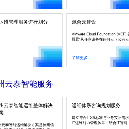
运维管理服务进行划分
混合云建设
VMware Cloud Foundation (VCF)
愿景“从任意设备在任何云（公有
私有云）上运行工作负载（虚机或
器）”可以帮助大家开发直接针对
需要的健全的本地和云的设计。
了解更多
州云泰智能服务
州云泰智能运维整体解决
运维体系咨询规划服务
案
建立符合ITSS标准与业务实际需
IT运维能力管理体系；结合IT智能
州云泰智能运维解决方案是神州信
维服务管理平台建设完善，将咨询