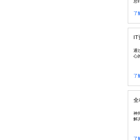
息
求
运
了
I
通
心
共
模
的
了
全
神
解
了