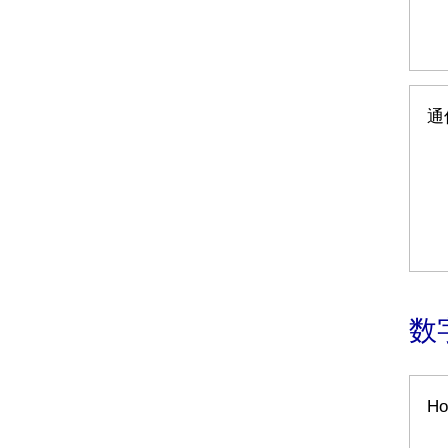
通
数
H