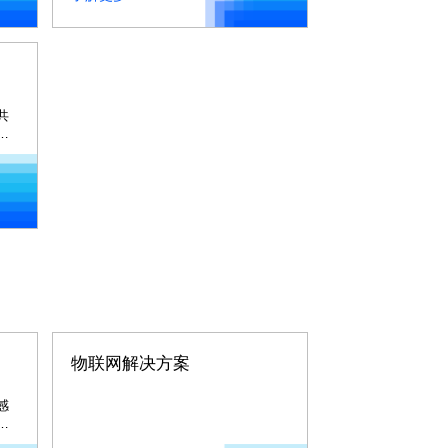
共
高
物联网解决方案
感
信