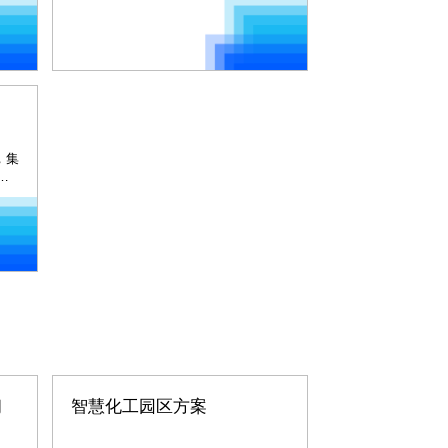
，集
习
新
习
智慧化工园区方案