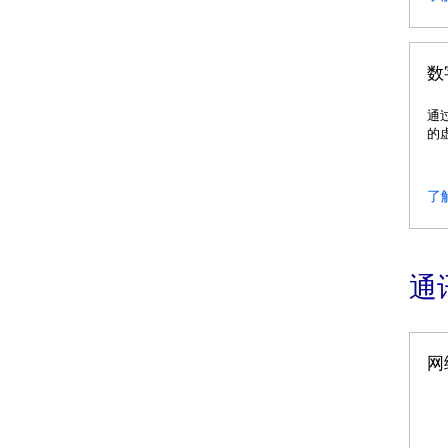
数
通
的
观
了
通
网