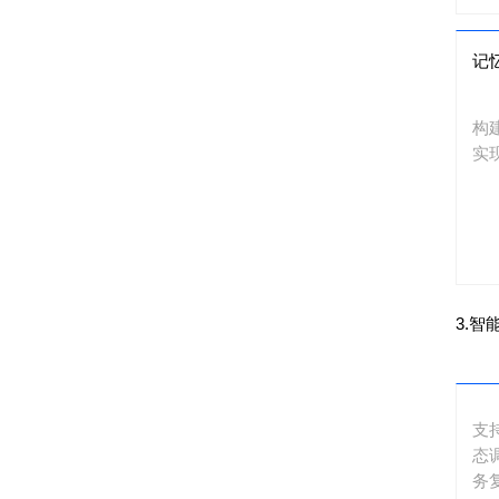
记
构
实
3.
支
态
务