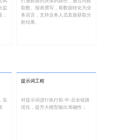
讼风
打通数据到决策的路径，通过问数
合监
取数、报表撰写，将数据转化为业
案；
务语言，支持业务人员直接获取分
析结果。
提示词工程
，实
对提示词进行执行前-中-后全链路
断
优化，提升大模型输出准确性；