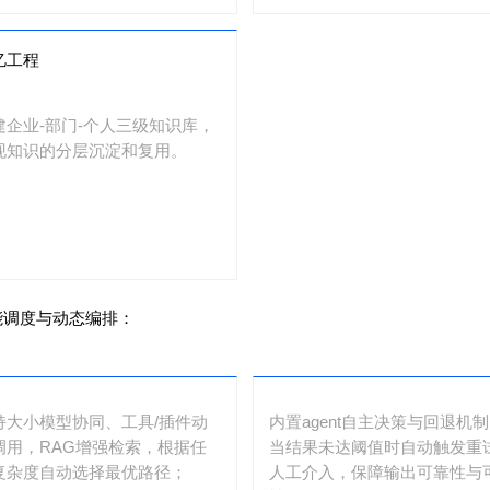
忆工程
建企业-部门-个人三级知识库，
现知识的分层沉淀和复用。
智能调度与动态编排：
持大小模型协同、工具/插件动
内置agent自主决策与回退机
调用，RAG增强检索，根据任
当结果未达阈值时自动触发重
复杂度自动选择最优路径；
人工介入，保障输出可靠性与