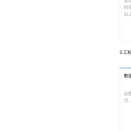
实
码
以
2.
数
从
力